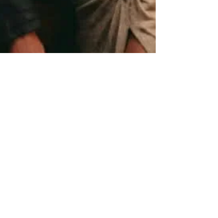
VinnieQ
16 mars
1 min de lecture