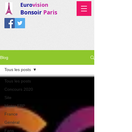
Euro
vision
Bonsoir
Paris
Blog
Tous les posts
Tous les posts
Concours 2020
Site
Mister EBP
France
Général
Fans