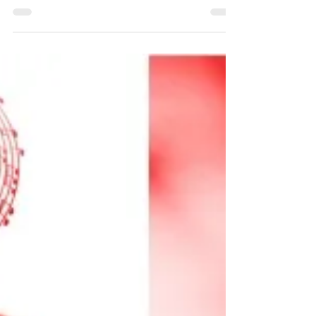
29 mars
1 min de lecture
BigChart-phase 2 Les votes
sont clos