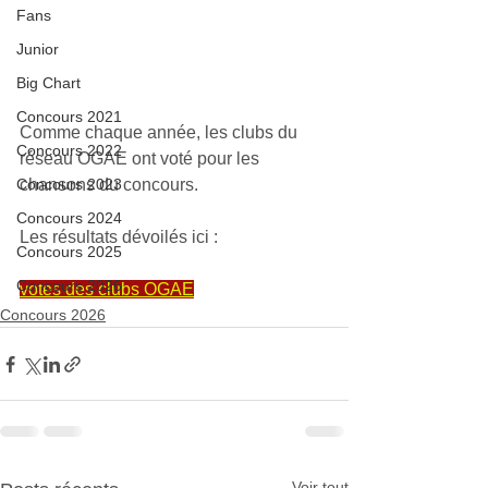
Fans
Junior
Big Chart
Concours 2021
Comme chaque année, les clubs du 
Concours 2022
réseau OGAE ont voté pour les 
Concours 2023
chansons du concours.
Concours 2024
Les résultats dévoilés ici :
Concours 2025
Concours 2026
votes des clubs OGAE
Concours 2026
Voir tout