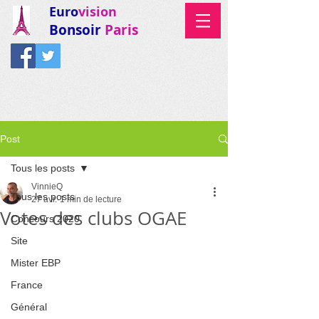
Euro
vision
Bonsoir
Paris
Post
Tous les posts
VinnieQ
Tous les posts
27 avr.
1 min de lecture
Votes des clubs OGAE
Concours 2020
Site
Mister EBP
France
Général