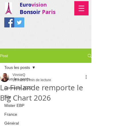
Euro
vision
Bonsoir
Paris
Post
Tous les posts
VinnieQ
Tous les posts
16 mars
1 min de lecture
La Finlande remporte le
Concours 2020
Big Chart 2026
Site
Mister EBP
France
Général