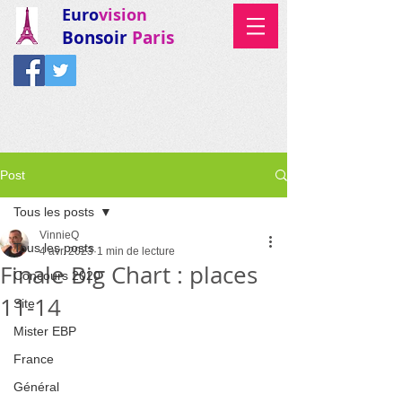
Euro
vision
Bonsoir
Paris
Post
Tous les posts
VinnieQ
Tous les posts
4 avr. 2023
1 min de lecture
Finale Big Chart : places
Concours 2020
11-14
Site
Mister EBP
France
Général