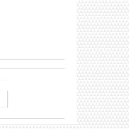
inlande remporte le Big
t 2026