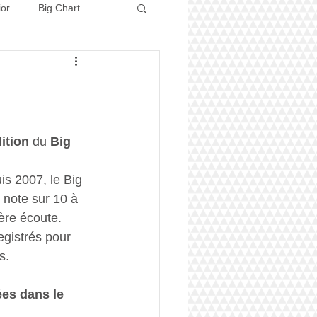
ior
Big Chart
Concours 2026
ition
 du 
Big 
 2007, le Big 
 note sur 10 à 
ère écoute.
gistrés pour 
s.
es dans le 