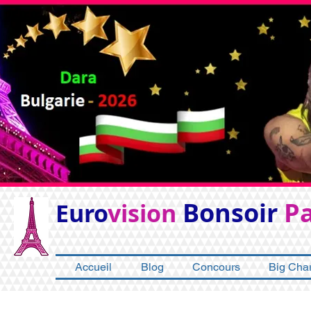
Bonsoir
Pa
Euro
vision
Accueil
Blog
Concours
Big Char