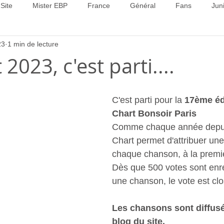
Site
Mister EBP
France
Général
Fans
Jun
23
1 min de lecture
22
Concours 2023
Concours 2024
Concours 2025
 2023, c'est parti....
C'est parti pour la
 17ème éd
Chart Bonsoir Paris
Comme chaque année depuis
Chart permet d'attribuer une
chaque chanson, à la premi
Dès que 500 votes sont enre
une chanson, le vote est clo
Les chansons sont diffusé
blog du site.