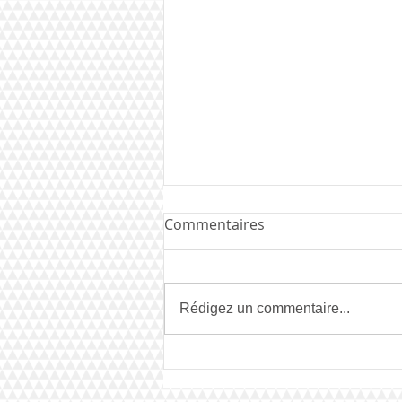
Commentaires
Rédigez un commentaire...
BigChart-phase 2 Les votes
sont clos