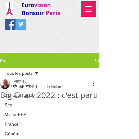
Euro
vision
Bonsoir
Paris
Post
Tous les posts
VinnieQ
Tous les posts
7 janv. 2022
1 min de lecture
Big Chart 2022 : c'est parti
Concours 2020
Site
Mister EBP
France
Général