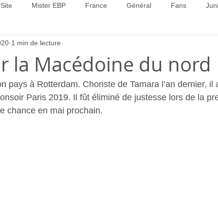
Site
Mister EBP
France
Général
Fans
Jun
020
1 min de lecture
22
Concours 2023
Concours 2024
Concours 2025
ur la Macédoine du nord
n pays à Rotterdam. Choriste de Tamara l’an dernier, il a
Bonsoir Paris 2019. Il fût éliminé de justesse lors de la p
de chance en mai prochain.