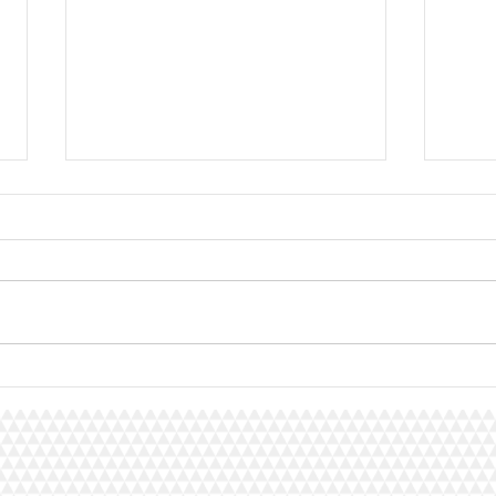
Mister EBP les résultats :
Mist
2ème Stefano
3èm