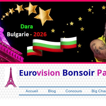
Bonsoir
Pa
Euro
vision
Accueil
Blog
Concours
Big Char