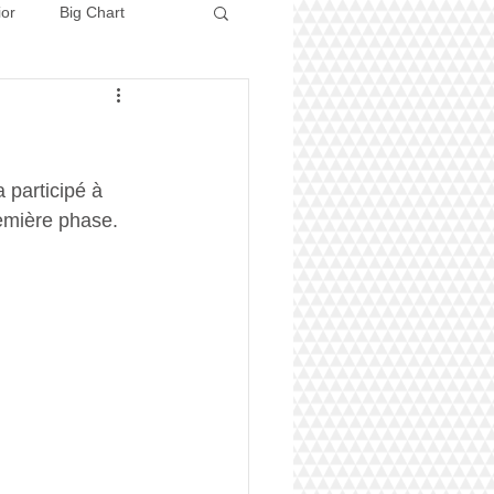
ior
Big Chart
Concours 2026
 participé à 
remière phase. 