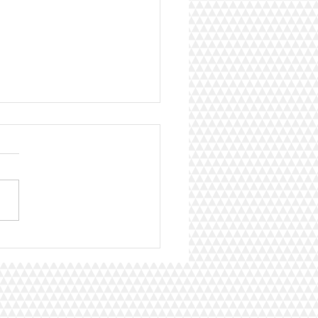
er EBP les résultats :
e Tom