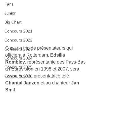
Fans
Junior
Big Chart
Concours 2021
Concours 2022
C'est un trio de présentateurs qui 
Concours 2023
officiera à Rotterdam. 
Edsilia 
Concours 2024
Rombley
, représentante des Pays-Bas 
Concours 2025
a l’Eurovision en 1998 et 2007, sera 
associée à la présentatrice télé 
Concours 2026
Chantal Janzen
 et au chanteur 
Jan 
Smit
. 