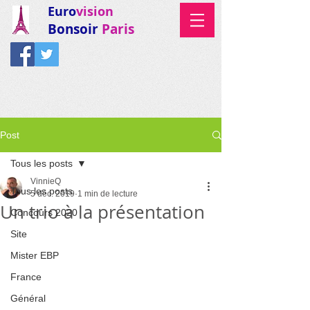
Euro
vision
Bonsoir
Paris
Post
Tous les posts
VinnieQ
Tous les posts
5 déc. 2019
1 min de lecture
Un trio à la présentation
Concours 2020
Site
Mister EBP
France
Général