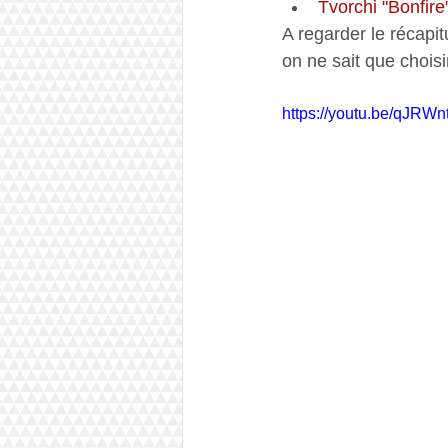
Tvorchi "Bonfire
A regarder le récapit
on ne sait que choisir
https://youtu.be/qJRW