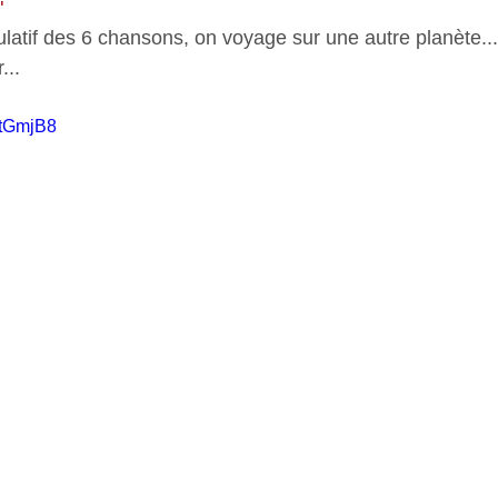
"
ulatif des 6 chansons, on voyage sur une autre planète... e
...
ntGmjB8