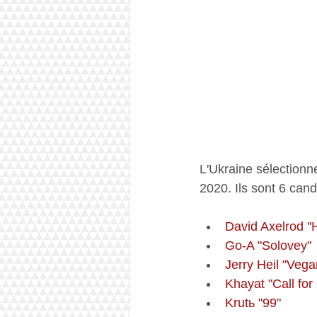
L'Ukraine sélectionn
2020
. Ils sont 6 cand
David Axelrod "H
Go-A "Solovey"  
Jerry Heil "Vegan
Khayat "Call for 
Krutь "99"   