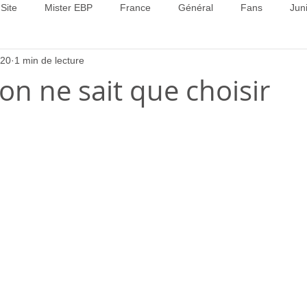
Site
Mister EBP
France
Général
Fans
Jun
020
1 min de lecture
22
Concours 2023
Concours 2024
Concours 2025
on ne sait que choisir