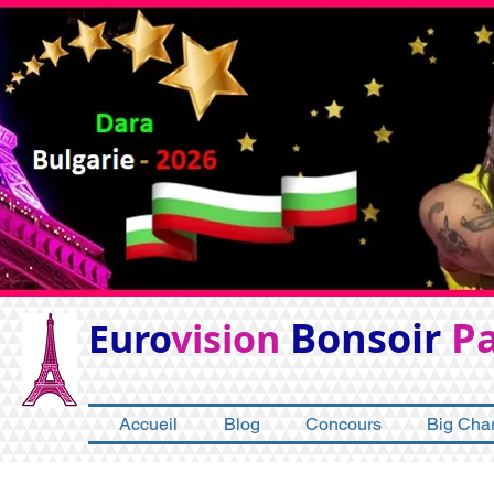
Bonsoir
Pa
Euro
vision
Accueil
Blog
Concours
Big Char