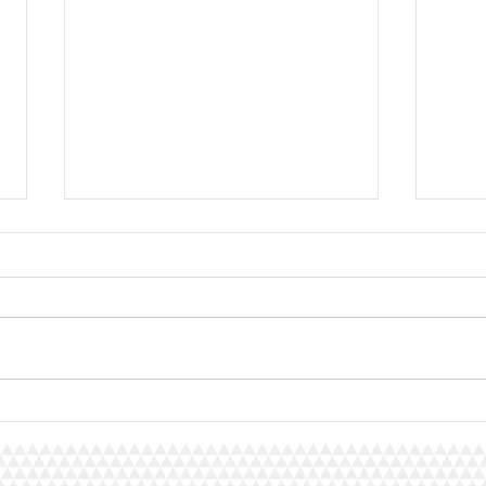
Mister EBP les résultats :
Mist
2ème Stefano
3èm