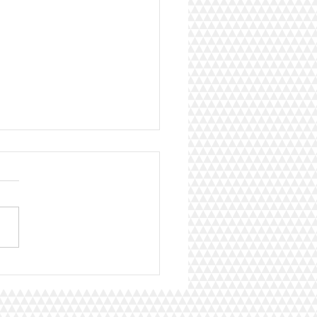
er EBP les résultats :
e Tom