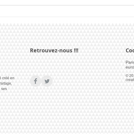
Monr
France, la chanson dévoilée
Retrouvez-nous !!!
Co
Pari
euro
© 20
é créé en
crea
artage,
e ses