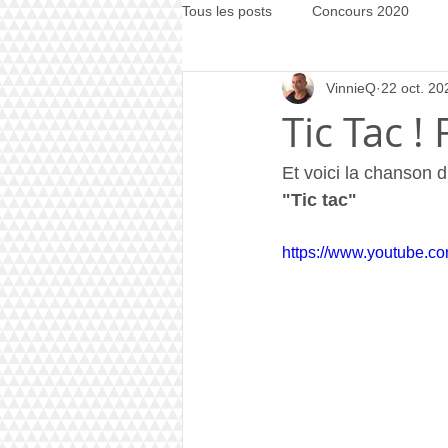
Tous les posts
Concours 2020
VinnieQ
22 oct. 20
Concours 2021
Concours 20
Tic Tac !
Et voici la chanson d
"Tic tac"
https://www.youtube.