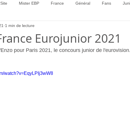
Site
Mister EBP
France
Général
Fans
Jun
21
1 min de lecture
22
Concours 2023
Concours 2024
Concours 2025
 France Eurojunior 2021
'Enzo pour Paris 2021, le concours junior de l'eurovision
com/watch?v=EqyLPIj3wW8