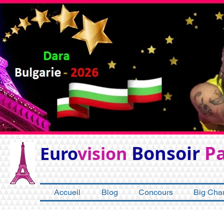
Bonsoir
Pa
Euro
vision
Accueil
Blog
Concours
Big Char