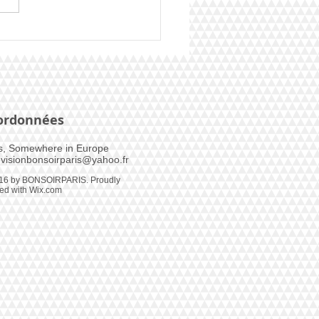
oe pour la France
ordonnées
s, Somewhere in Europe​
visionbonsoirparis@yahoo.fr
16 by BONSOIRPARIS. Proudly
ted with
Wix.com