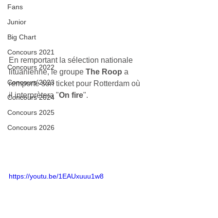
Fans
Junior
Big Chart
Concours 2021
En remportant la sélection nationale 
Concours 2022
lituanienne, le groupe 
The Roop
 a 
Concours 2023
remporté son ticket pour Rotterdam où 
il interprètera "
On fire
".
Concours 2024
Concours 2025
Concours 2026
https://youtu.be/1EAUxuuu1w8