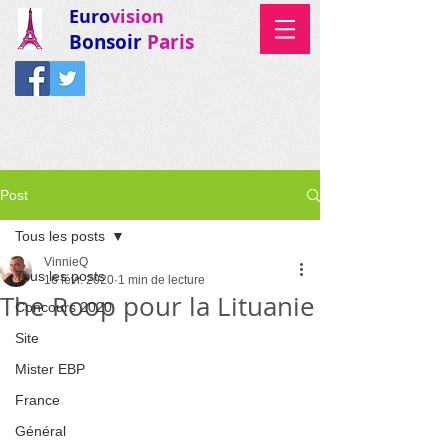
Euro
vision
Bonsoir
Paris
Post
Tous les posts
VinnieQ
Tous les posts
16 févr. 2020
1 min de lecture
The Roop pour la Lituanie
Concours 2020
Site
Mister EBP
France
Général