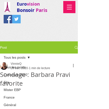
Euro
vision
Bonsoir
Paris
Post
Tous les posts
VinnieQ
Tous les posts
20 déc. 2020
1 min de lecture
Sondage : Barbara Pravi
Concours 2020
favorite
Site
Mister EBP
France
Général