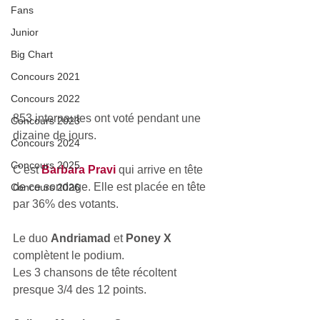
Fans
Junior
Big Chart
Concours 2021
Concours 2022
853 internautes ont voté pendant une 
Concours 2023
dizaine de jours.
Concours 2024
Concours 2025
C'est 
Barbara Pravi
 qui arrive en tête 
de ce sondage. Elle est placée en tête 
Concours 2026
par 36% des votants.
Le duo 
Andriamad
 et 
Poney X
complètent le podium.
Les 3 chansons de tête récoltent 
presque 3/4 des 12 points.