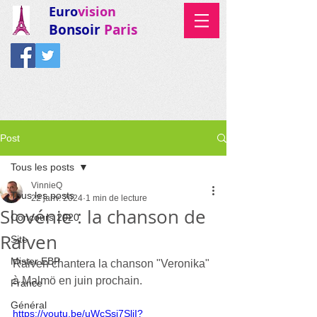
Euro
vision
Bonsoir
Paris
Post
Tous les posts
VinnieQ
Tous les posts
22 janv. 2024
1 min de lecture
Slovénie : la chanson de
Concours 2020
Raiven
Site
Mister EBP
Raiven chantera la chanson "Veronika" 
à Malmö en juin prochain.
France
Général
https://youtu.be/uWcSsi7SliI?