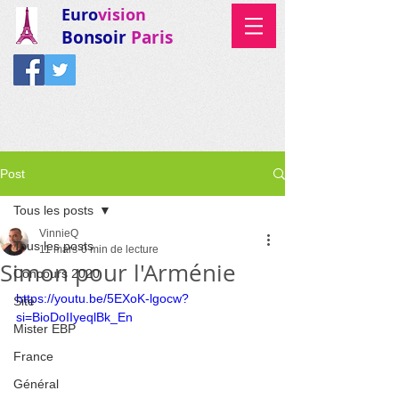
Euro
vision
Bonsoir
Paris
Post
Tous les posts
VinnieQ
Tous les posts
11 mars
0 min de lecture
Simon pour l'Arménie
Concours 2020
https://youtu.be/5EXoK-lgocw?
Site
si=BioDoIIyeqlBk_En
Mister EBP
France
Général