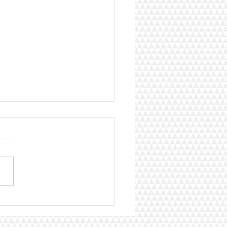
er EBP les résultats :
e Tom