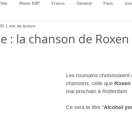
Site
Mister EBP
France
Général
Fans
Jun
20
1 min de lecture
22
Concours 2023
Concours 2024
Concours 2025
 : la chanson de Roxen 
Les roumains choisissaient c
chansons, celle que 
Roxen
mai prochain à Rotterdam.
Ce sera le titre "
Alcohol yo