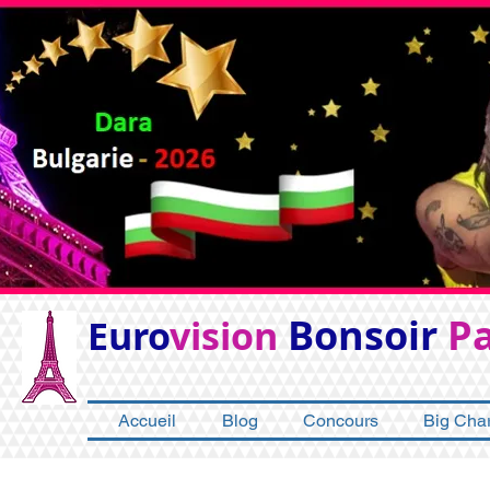
Bonsoir
Pa
Euro
vision
Accueil
Blog
Concours
Big Char