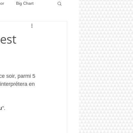
ior
Big Chart
Concours 2026
est
e soir, parmi 5 
 interprétera en 
u
".