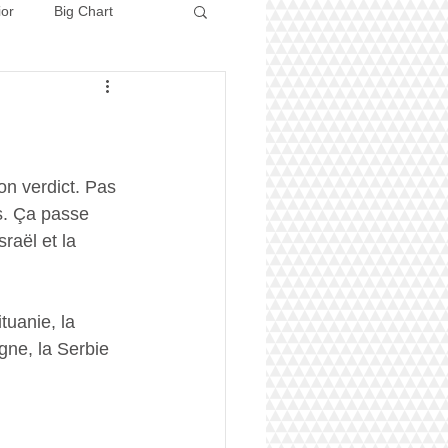
ior
Big Chart
Concours 2026
on verdict. Pas 
s. Ça passe 
raël et la 
tuanie, la 
gne, la Serbie 