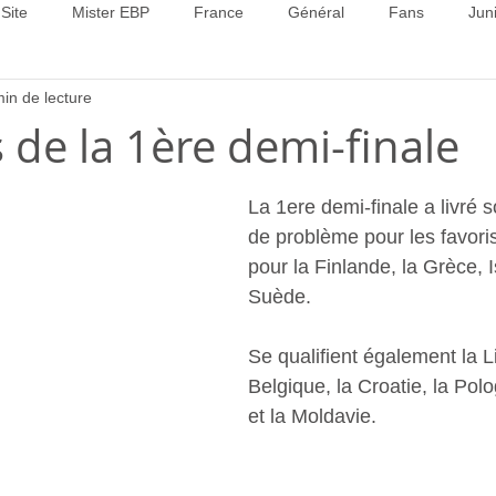
Site
Mister EBP
France
Général
Fans
Jun
min de lecture
22
Concours 2023
Concours 2024
Concours 2025
 de la 1ère demi-finale
La 1ere demi-finale a livré s
de problème pour les favori
pour la Finlande, la Grèce, Is
Suède. 
Se qualifient également la Li
Belgique, la Croatie, la Polo
et la Moldavie.