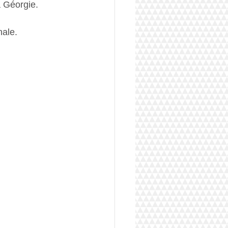
a Géorgie. 
nale. 