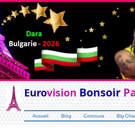
Bonsoir
Pa
Euro
vision
Accueil
Blog
Concours
Big Char