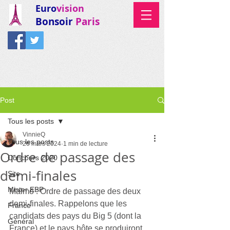
Euro
vision
Bonsoir
Paris
Post
Tous les posts
VinnieQ
Tous les posts
26 mars 2024
1 min de lecture
Ordre de passage des
Concours 2020
demi-finales
Site
Mister EBP
Malmö : Ordre de passage des deux 
demi-finales. Rappelons que les 
France
candidats des pays du Big 5 (dont la 
Général
France) et le pays hôte se produiront 