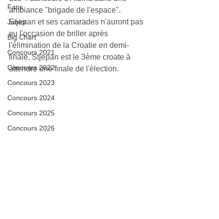
Fans
ambiance "brigade de l'espace". 
Stjepan et ses camarades n'auront pas 
Junior
eu l'occasion de briller après 
Big Chart
l'élimination de la Croatie en demi-
Concours 2021
finale. Stjepan est le 3ème croate à 
Concours 2022
attendre une finale de l'élection. 
Concours 2023
Concours 2024
Concours 2025
Concours 2026