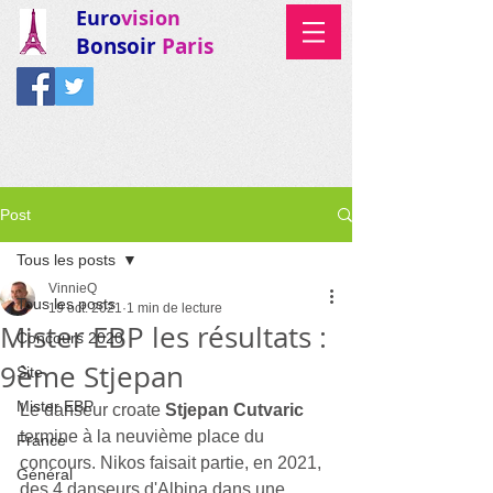
Euro
vision
Bonsoir
Paris
Post
Tous les posts
VinnieQ
Tous les posts
19 oct. 2021
1 min de lecture
Mister EBP les résultats :
Concours 2020
9ème Stjepan
Site
Mister EBP
Le danseur croate 
Stjepan Cutvaric
termine à la neuvième place du 
France
concours. Nikos faisait partie, en 2021, 
Général
des 4 danseurs d'Albina dans une 