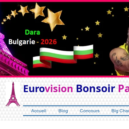
Bonsoir
Pa
Euro
vision
Accueil
Blog
Concours
Big Char