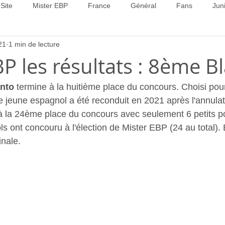
Site
Mister EBP
France
Général
Fans
Jun
21
1 min de lecture
22
Concours 2023
Concours 2024
Concours 2025
P les résultats : 8ème B
nto
 termine à la huitième place du concours. Choisi pou
 jeune espagnol a été reconduit en 2021 après l'annulati
u'à la 24ème place du concours avec seulement 6 petits po
 ont concouru à l'élection de Mister EBP (24 au total). B
inale. 