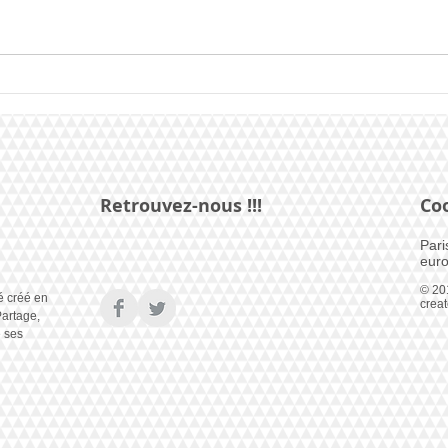
Mist
IVXN est Mister Bonsoir
Paris 2025
Retrouvez-nous !!!
Co
Pari
euro
© 20
é créé en
crea
artage,
e ses