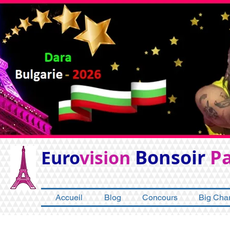
Bonsoir
Pa
Euro
vision
Accueil
Blog
Concours
Big Char