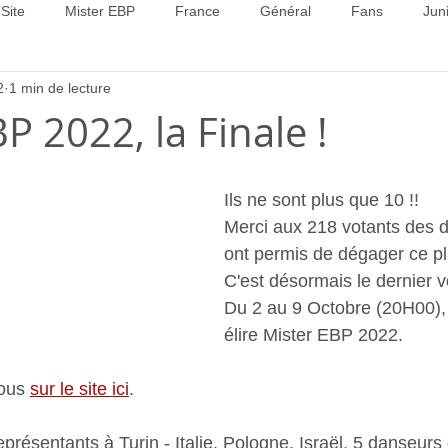
Site
Mister EBP
France
Général
Fans
Jun
2
1 min de lecture
22
Concours 2023
Concours 2024
Concours 2025
P 2022, la Finale !
Ils ne sont plus que 10 !!
Merci aux 218 votants des d
ont permis de dégager ce pla
C'est désormais le dernier v
Du 2 au 9 Octobre (20H00),
élire Mister EBP 2022.
ous 
sur le site ici
.
représentants à Turin - Italie, Pologne, Israël, 5 danseurs