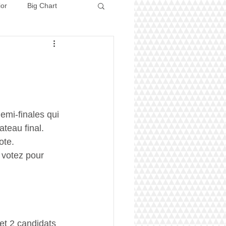
ior
Big Chart
Concours 2026
emi-finales qui 
teau final.
ote.
 votez pour 
 et 2 candidats 