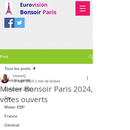
Euro
vision
Bonsoir
Paris
Post
Tous les posts
VinnieQ
Tous les posts
11 sept. 2024
1 min de lecture
Mister Bonsoir Paris 2024,
Concours 2020
votes ouverts
Site
Mister EBP
France
Général