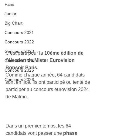
Fans
Junior
Big Chart
Concours 2021
Concours 2022
Concours 2023
C'est parti pour la 
10ème édition de 
l’élection de Mister Eurovision 
Concours 2024
Bonsoir Paris.
Concours 2025
Comme chaque année, 64 candidats 
Concours 2026
sont en lice. Ils ont participé ou tenté de 
participer au concours eurovision 2024 
de Malmö.
Dans un premier temps, les 64 
candidats vont passer une 
phase 