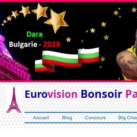
Bonsoir
Pa
Euro
vision
Accueil
Blog
Concours
Big Char