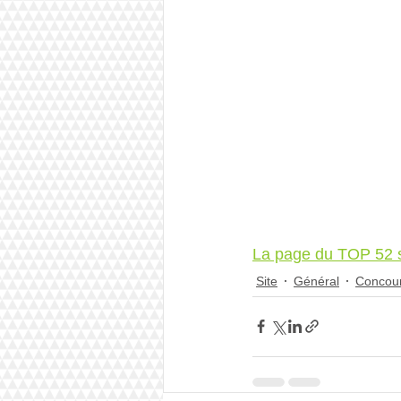
La page du TOP 52 su
Site
Général
Concou