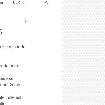
ior
Big Chart
Concours 2026
s
ise à jour du 
r de notre 
uède se 
jours 2ème.
e ; elle est 
lie.