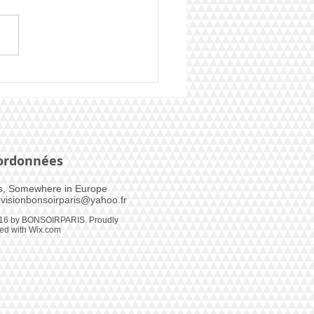
er Bonsoir Paris 2025,
 parti
ordonnées
s, Somewhere in Europe​
visionbonsoirparis@yahoo.fr
16 by BONSOIRPARIS. Proudly
ted with
Wix.com