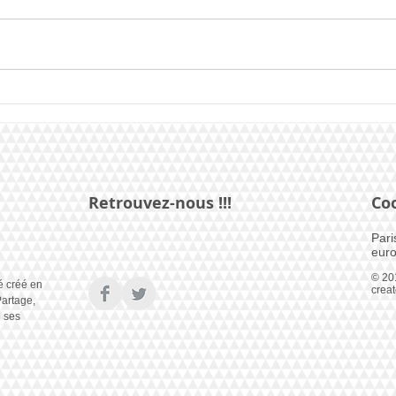
IVXN est Mister Bonsoir
Mist
Paris 2025
c'est
Retrouvez-nous !!!
Co
Pari
euro
© 20
é créé en
crea
artage,
e ses