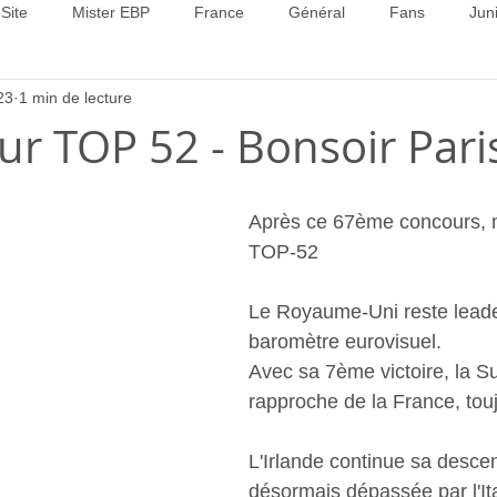
Site
Mister EBP
France
Général
Fans
Jun
23
1 min de lecture
22
Concours 2023
Concours 2024
Concours 2025
ur TOP 52 - Bonsoir Pari
Après ce 67ème concours, m
TOP-52
Le Royaume-Uni reste leade
baromètre eurovisuel.
Avec sa 7ème victoire, la S
rapproche de la France, tou
L'Irlande continue sa descent
désormais dépassée par l'Ita