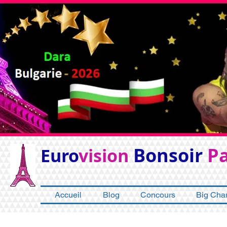
Bonsoir
Pa
Euro
vision
Accueil
Blog
Concours
Big Char