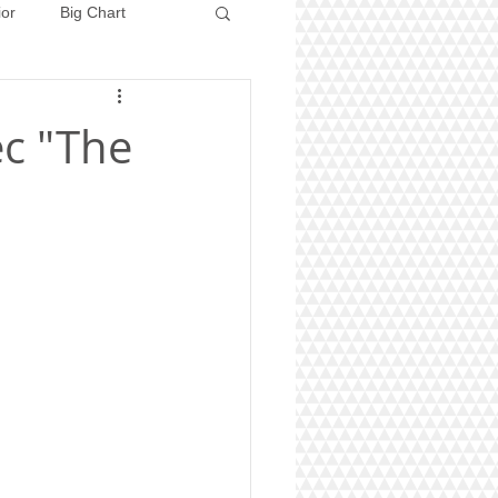
ior
Big Chart
Concours 2026
ec "The