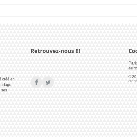
Junior : clip français et ordre
Dant
de passage
Bons
Retrouvez-nous !!!
Co
Pari
euro
© 20
é créé en
crea
artage,
e ses