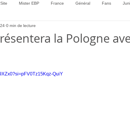
Site
Mister EBP
France
Général
Fans
Jun
024
0 min de lecture
22
Concours 2023
Concours 2024
Concours 2025
résentera la Pologne av
DkF9XZx0?si=pFV0Tz15Kqz-QuiY