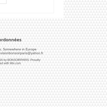
e élu Mister
oirParis 2024
ordonnées
s, Somewhere in Europe​
visionbonsoirparis@yahoo.fr
16 by BONSOIRPARIS. Proudly
ted with
Wix.com