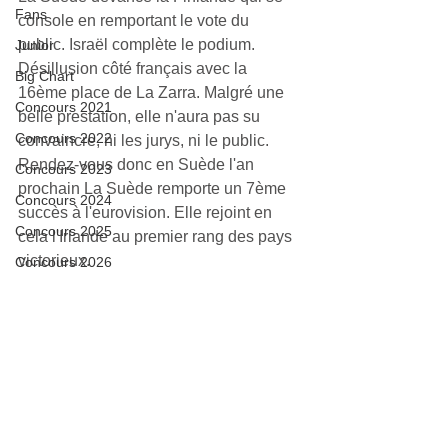
Fans
console en remportant le vote du 
public. Israël complète le podium.
Junior
Désillusion côté français avec la 
Big Chart
16ème place de La Zarra. Malgré une 
Concours 2021
belle prestation, elle n'aura pas su 
Concours 2022
convaincre, ni les jurys, ni le public.
Rendez-vous donc en Suède l'an 
Concours 2023
prochain La Suède remporte un 7ème 
Concours 2024
succès à l'eurovision. Elle rejoint en 
Concours 2025
cela l'Irlande au premier rang des pays 
victorieux.
Concours 2026