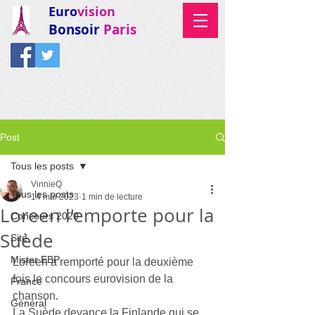
Euro
vision
Bonsoir
Paris
Post
Tous les posts
VinnieQ
Tous les posts
14 mai 2023
1 min de lecture
Loreen l'emporte pour la
Concours 2020
Suède
Site
Mister EBP
Loreen a remporté pour la deuxième 
fois le concours eurovision de la 
France
chanson.
Général
La Suède devance la Finlande qui se 