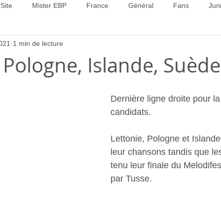
Site
Mister EBP
France
Général
Fans
Jun
021
1 min de lecture
22
Concours 2023
Concours 2024
Concours 2025
, Pologne, Islande, Suède
Dernière ligne droite pour la
candidats.
Lettonie, Pologne et Islande
leur chansons tandis que le
tenu leur finale du Melodifes
par Tusse.