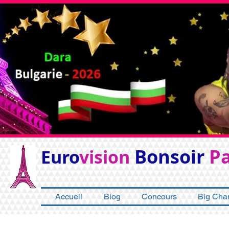
Bonsoir
Pa
Euro
vision
Accueil
Blog
Concours
Big Char