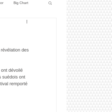
ior
Big Chart
Concours 2026
 révélation des 
 ont dévoilé 
s suédois ont 
tival remporté 