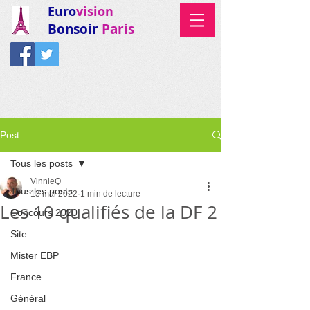
Euro
vision
Bonsoir
Paris
Post
Tous les posts
VinnieQ
Tous les posts
13 mai 2022
1 min de lecture
Les 10 qualifiés de la DF 2
Concours 2020
Site
Mister EBP
France
Général