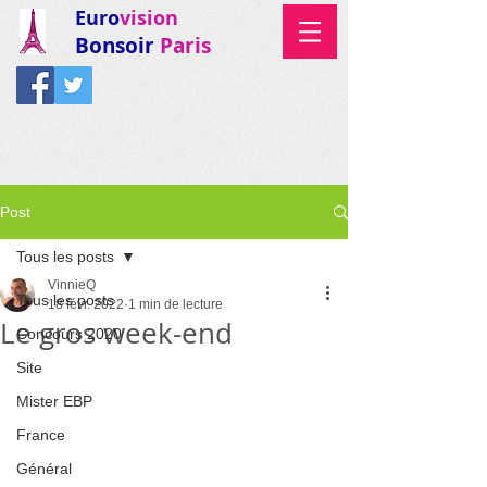
Euro
vision
Bonsoir
Paris
Post
Tous les posts
VinnieQ
Tous les posts
18 févr. 2022
1 min de lecture
Le gros week-end
Concours 2020
Site
Mister EBP
France
Général