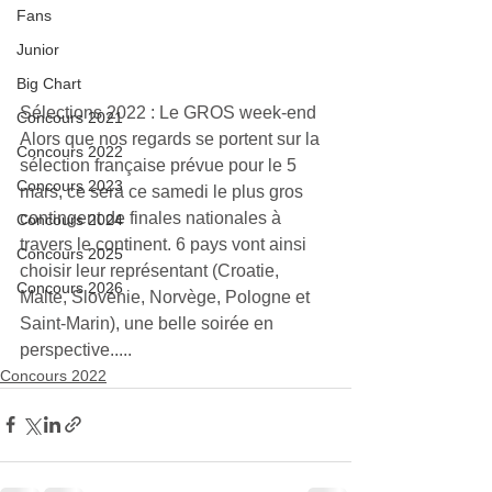
Fans
Junior
Big Chart
Sélections 2022 : Le GROS week-end
Concours 2021
Alors que nos regards se portent sur la 
Concours 2022
sélection française prévue pour le 5 
Concours 2023
mars, ce sera ce samedi le plus gros 
contingent de finales nationales à 
Concours 2024
travers le continent. 6 pays vont ainsi 
Concours 2025
choisir leur représentant (Croatie, 
Concours 2026
Malte, Slovénie, Norvège, Pologne et 
Saint-Marin), une belle soirée en 
perspective.....
Concours 2022