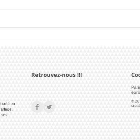
Mist
IVXN est Mister Bonsoir
Paris 2025
Retrouvez-nous !!!
Co
Pari
euro
© 20
é créé en
crea
artage,
e ses