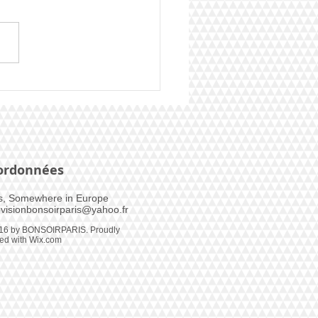
er EBP 2025 - La Finale
ordonnées
s, Somewhere in Europe​
visionbonsoirparis@yahoo.fr
16 by BONSOIRPARIS. Proudly
ted with
Wix.com