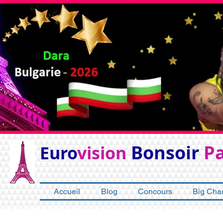
Bonsoir
Pa
Euro
vision
Accueil
Blog
Concours
Big Char