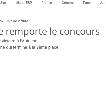
Site
Mister EBP
France
Général
Fans
Jun
25
1 min de lecture
22
Concours 2023
Concours 2024
Concours 2025
he remporte le concours
ictoire à l'Autriche.
ne qui termine à la 7ème place.