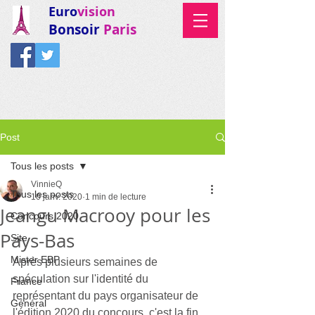
Euro
vision
Bonsoir
Paris
Post
Tous les posts
VinnieQ
Tous les posts
10 janv. 2020
1 min de lecture
Jeangu Macrooy pour les
Concours 2020
Pays-Bas
Site
Mister EBP
Après plusieurs semaines de 
spéculation sur l'identité du 
France
représentant du pays organisateur de 
Général
l'édition 2020 du concours, c'est la fin 