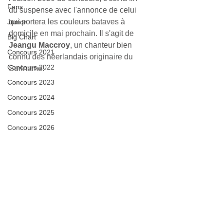
Fans
du suspense avec l'annonce de celui 
qui portera les couleurs bataves à 
Junior
domicile en mai prochain. Il s'agit de 
Big Chart
Jeangu Maccroy
, un chanteur bien 
Concours 2021
connu des néerlandais originaire du 
Concours 2022
Suriname.
Concours 2023
Concours 2024
Concours 2025
Concours 2026