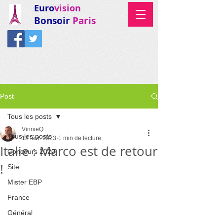
Euro
vision
Bonsoir
Paris
Post
Tous les posts
VinnieQ
Tous les posts
12 févr. 2023
1 min de lecture
Italie : Marco est de retour
Concours 2020
!
Site
Mister EBP
France
Général