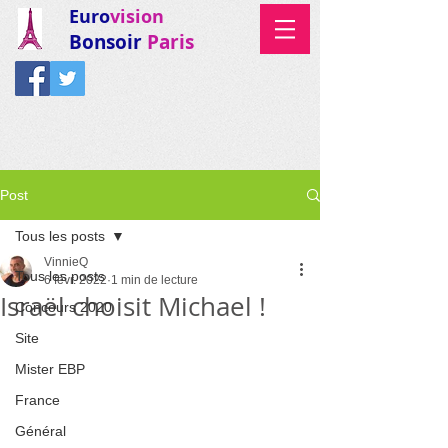
Euro
vision
Bonsoir
Paris
Post
Tous les posts
VinnieQ
Tous les posts
6 févr. 2022
1 min de lecture
Israël choisit Michael !
Concours 2020
Site
Mister EBP
France
Général