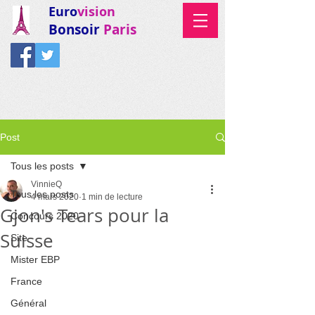
Euro
vision
Bonsoir
Paris
Post
Tous les posts
VinnieQ
Tous les posts
4 mars 2020
1 min de lecture
Gjon's Tears pour la
Concours 2020
Suisse
Site
Mister EBP
France
Général