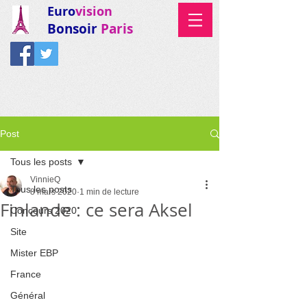
Euro
vision
Bonsoir
Paris
Post
Tous les posts
VinnieQ
Tous les posts
8 mars 2020
1 min de lecture
Finlande : ce sera Aksel
Concours 2020
Site
Mister EBP
France
Général