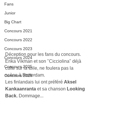
Fans
Junior
Big Chart
Concours 2021
Concours 2022
Concours 2023
Déception pour les fans du concours. 
Concours 2024
Erika Vikman et son "Cicciolina" déjà 
Concours 2025
culte sur la toile, ne foulera pas la 
scène à Rotterdam.
Concours 2026
Les finlandais lui ont préféré 
Aksel 
Kankaanranta
 et sa chanson 
Looking 
Back. 
Dommage...