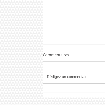
Commentaires
Rédigez un commentaire...
BigChart-phase 2 Les votes
sont clos