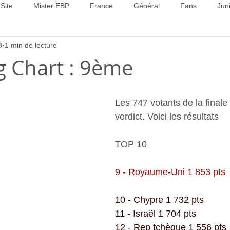
Site
Mister EBP
France
Général
Fans
Jun
3
1 min de lecture
22
Concours 2023
Concours 2024
Concours 2025
ig Chart : 9ème
Les 747 votants de la finale o
verdict. Voici les résultats
TOP 10
9 - Royaume-Uni 1 853 pts
10 - Chypre 1 732 pts
11 - Israël 1 704 pts
12 - Rep tchèque 1 556 pts