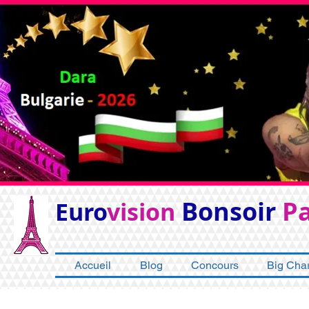
Bonsoir
Pa
Euro
vision
Accueil
Blog
Concours
Big Char