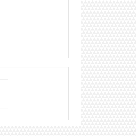
inlande remporte le Big
t 2026