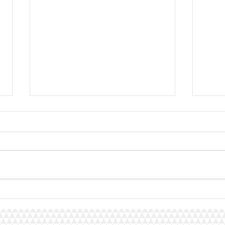
Big Chart 2026 - Phase 2 -
La F
Finale
Char