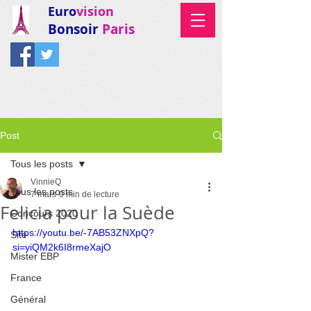
Euro
vision
Bonsoir
Paris
Post
Tous les posts
VinnieQ
Tous les posts
7 mars
0 min de lecture
Felicia pour la Suède
Concours 2020
https://youtu.be/-7AB53ZNXpQ?
Site
si=yiQM2k6I8rmeXajO
Mister EBP
France
Général