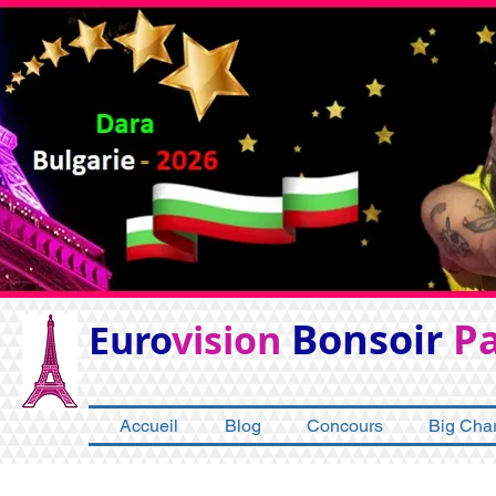
Bonsoir
Pa
Euro
vision
Accueil
Blog
Concours
Big Char