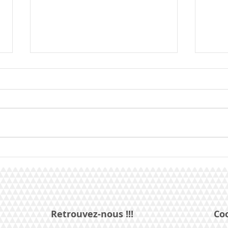
La Géorgie gagne le Junior
Junio
de p
Retrouvez-nous !!!
Co