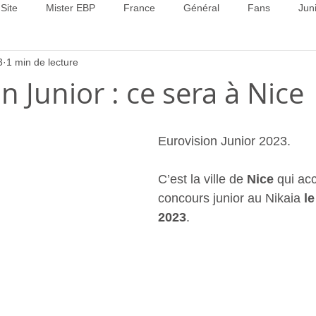
Site
Mister EBP
France
Général
Fans
Jun
3
1 min de lecture
22
Concours 2023
Concours 2024
Concours 2025
n Junior : ce sera à Nice
Eurovision Junior 2023.  
C’est la ville de 
Nice
 qui acc
concours junior au Nikaia 
l
2023
.