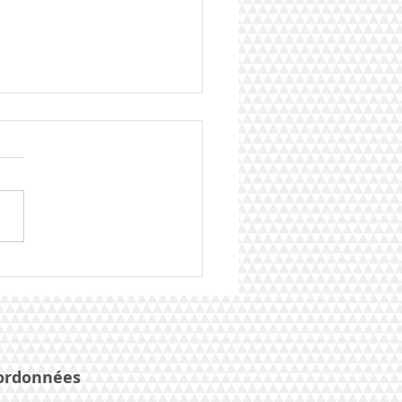
r : clip français et ordre
assage
ordonnées