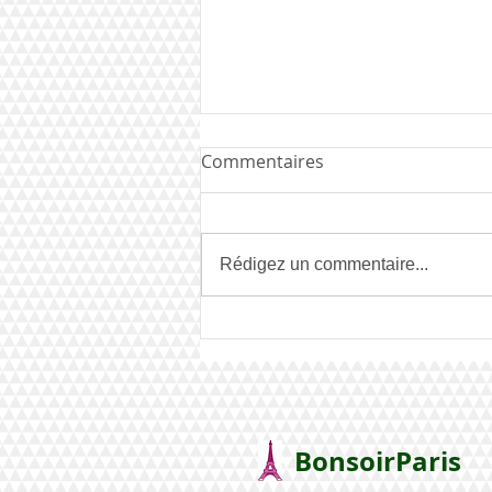
Commentaires
Rédigez un commentaire...
La France remporte le Junior
!
BonsoirParis