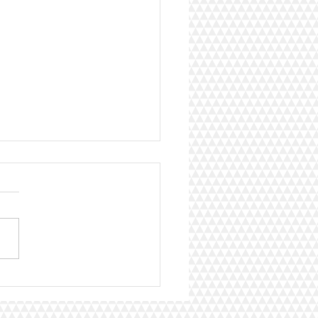
cesco Monte élu Mister
oir Paris 2022 !