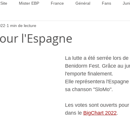
Site
Mister EBP
France
Général
Fans
Jun
022
1 min de lecture
22
Concours 2023
Concours 2024
Concours 2025
our l'Espagne
La lutte a été serrée lors de 
Benidorm Fest. Grâce au jur
l'emporte finalement.
Elle représentera l'Espagne 
sa chanson "SloMo".
Les votes sont ouverts pour
dans le 
BigChart 2022
.