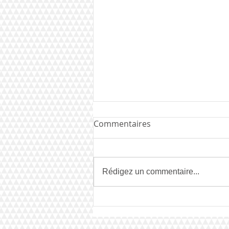
Commentaires
Rédigez un commentaire...
Lissandro remporte
l'EurovisionJunior pour la
France