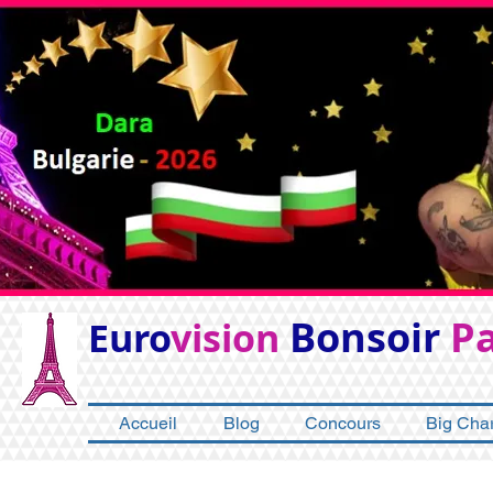
Bonsoir
Pa
Euro
vision
Accueil
Blog
Concours
Big Char