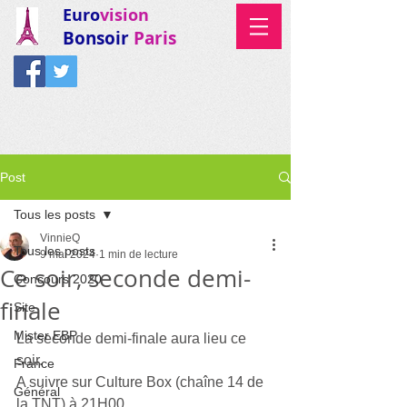
Euro
vision
Bonsoir
Paris
Post
Tous les posts
VinnieQ
Tous les posts
9 mai 2024
1 min de lecture
Ce soir, seconde demi-
Concours 2020
finale
Site
Mister EBP
La seconde demi-finale aura lieu ce 
soir.
France
A suivre sur Culture Box (chaîne 14 de 
Général
la TNT) à 21H00.