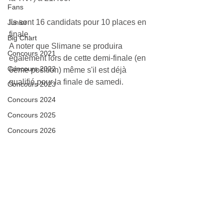
Fans
Ils sont 16 candidats pour 10 places en 
Junior
finale. 
Big Chart
A noter que Slimane se produira 
Concours 2021
également lors de cette demi-finale (en 
Concours 2022
6ème position) même s'il est déjà 
qualifié pour la finale de samedi.
Concours 2023
Concours 2024
Concours 2025
Concours 2026