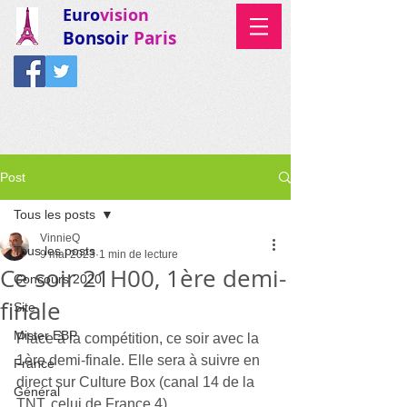
Euro
vision
Bonsoir
Paris
Post
Tous les posts
VinnieQ
Tous les posts
9 mai 2023
1 min de lecture
Ce soir 21H00, 1ère demi-
Concours 2020
finale
Site
Mister EBP
Place à la compétition, ce soir avec la 
1ère demi-finale. Elle sera à suivre en 
France
direct sur Culture Box (canal 14 de la 
Général
TNT, celui de France 4).