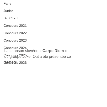
Fans
Junior
Big Chart
Concours 2021
Concours 2022
Concours 2023
Concours 2024
La chanson slovène « 
Carpe Diem
 » 
Concours 2025
du groupe Joker Out a été présentée ce 
samedi.
Concours 2026