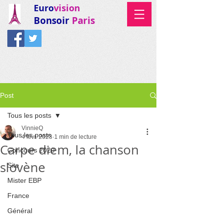
Euro
vision
Bonsoir
Paris
Post
Tous les posts
VinnieQ
Tous les posts
4 févr. 2023
1 min de lecture
Carpe diem, la chanson
Concours 2020
slovène
Site
Mister EBP
France
Général