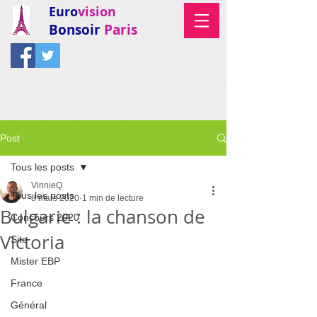
Euro
vision
Bonsoir
Paris
Post
Tous les posts
VinnieQ
Tous les posts
8 mars 2020
1 min de lecture
Bulgarie : la chanson de
Concours 2020
Victoria
Site
Mister EBP
France
Général