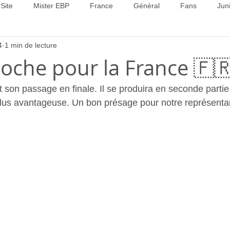
Site
Mister EBP
France
Général
Fans
Jun
4
1 min de lecture
22
Concours 2023
Concours 2024
Concours 2025
oche pour la France 🇫
t son passage en finale. Il se produira en seconde partie 
plus avantageuse. Un bon présage pour notre représentan