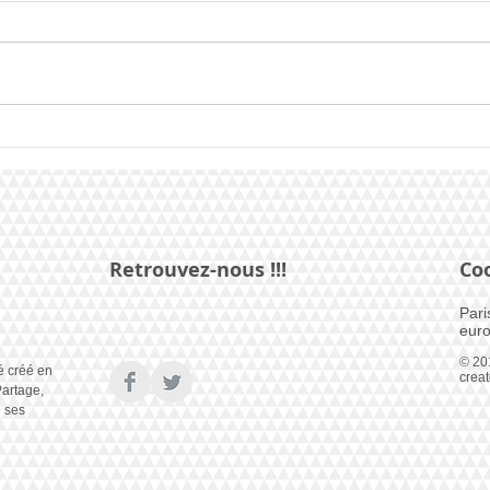
Monr
France, la chanson dévoilée
Retrouvez-nous !!!
Co
Pari
euro
© 20
é créé en
crea
artage,
e ses