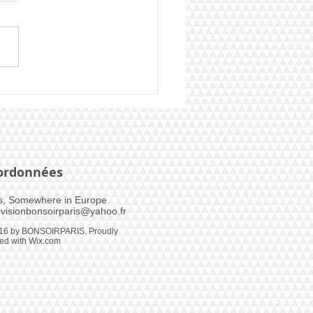
oe pour la France
ordonnées
s, Somewhere in Europe​
visionbonsoirparis@yahoo.fr
16 by BONSOIRPARIS. Proudly
ted with
Wix.com