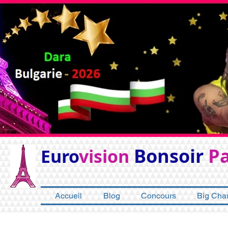
Bonsoir
Pa
Euro
vision
Accueil
Blog
Concours
Big Char