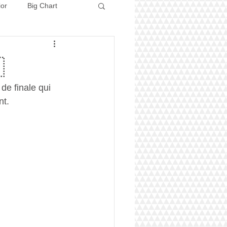
ior
Big Chart
Concours 2026

de finale qui 
t. 