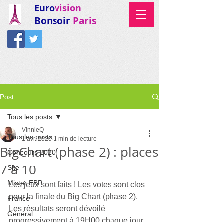
Euro
vision
Bonsoir
Paris
Post
Tous les posts
VinnieQ
Tous les posts
1 avr. 2020
1 min de lecture
BigChart (phase 2) : places
Concours 2020
7 à 10
Site
Mister EBP
Les jeux sont faits ! Les votes sont clos 
pour la finale du Big Chart (phase 2).
France
Les résultats seront dévoilé 
Général
progressivement à 19H00 chaque jour.