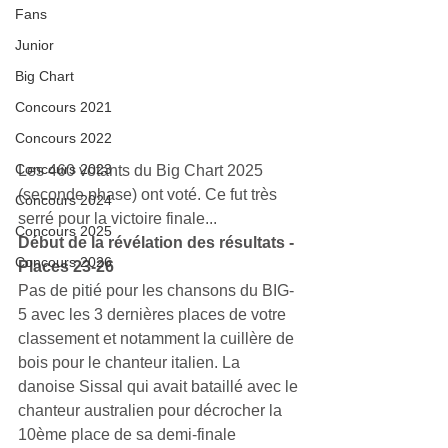
Fans
Junior
Big Chart
Concours 2021
Concours 2022
Concours 2023
Les 460 votants du Big Chart 2025 
(seconde phase) ont voté. Ce fut très 
Concours 2024
serré pour la victoire finale...
Concours 2025
Début de la révélation des résultats - 
Concours 2026
Places 23-26
Pas de pitié pour les chansons du BIG-
5 avec les 3 dernières places de votre 
classement et notamment la cuillère de 
bois pour le chanteur italien. La 
danoise Sissal qui avait bataillé avec le 
chanteur australien pour décrocher la 
10ème place de sa demi-finale 