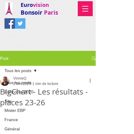
Euro
vision
Bonsoir
Paris
Post
Tous les posts
VinnieQ
Tous les posts
2 avr. 2025
1 min de lecture
BigChart - Les résultats -
Concours 2020
places 23-26
Site
Mister EBP
France
Général