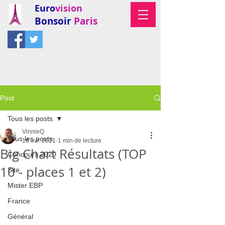
Euro
vision
Bonsoir
Paris
Post
Tous les posts
VinnieQ
Tous les posts
16 avr. 2021
1 min de lecture
Big Chart Résultats (TOP
Concours 2020
10 - places 1 et 2)
Site
Mister EBP
France
Général