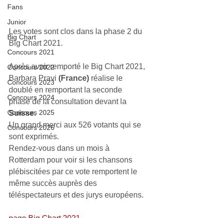
Fans
Junior
Les votes sont clos dans la phase 2 du 
Big Chart
Big Chart 2021.
Concours 2021
Après avoir remporté le Big Chart 2021, 
Concours 2022
Barbara Pravi 
(France)
 réalise le 
Concours 2023
doublé en remportant la seconde 
Concours 2024
phase de la consultation devant la 
Concours 2025
Suisse
.
Un grand merci aux 526 votants qui se 
Concours 2026
sont exprimés.
Rendez-vous dans un mois à 
Rotterdam pour voir si les chansons 
plébiscitées par ce vote remportent le 
même succès auprès des 
téléspectateurs et des jurys européens. 