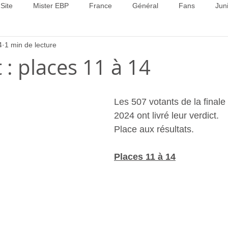
Site
Mister EBP
France
Général
Fans
Jun
4
1 min de lecture
22
Concours 2023
Concours 2024
Concours 2025
 : places 11 à 14
Les 507 votants de la finale
2024 ont livré leur verdict.
Place aux résultats.
Places 11 à 14