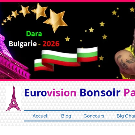
Bonsoir
Pa
Euro
vision
Accueil
Blog
Concours
Big Char