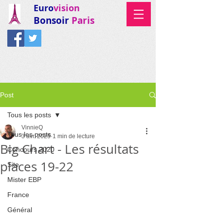
Euro
vision
Bonsoir
Paris
Post
Tous les posts
VinnieQ
Tous les posts
3 avr. 2025
1 min de lecture
Big Chart - Les résultats
Concours 2020
places 19-22
Site
Mister EBP
France
Général