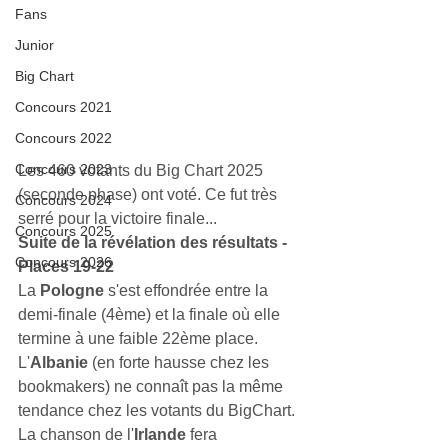
Fans
Junior
Big Chart
Concours 2021
Concours 2022
Concours 2023
Les 460 votants du Big Chart 2025 
(seconde phase) ont voté. Ce fut très 
Concours 2024
serré pour la victoire finale...
Concours 2025
Suite de la révélation des résultats - 
Concours 2026
Places 19-22
La 
Pologne
 s'est effondrée entre la 
demi-finale (4ème) et la finale où elle 
termine à une faible 22ème place. 
L'
Albanie
 (en forte hausse chez les 
bookmakers) ne connaît pas la même 
tendance chez les votants du BigChart.
La chanson de l'
Irlande
 fera 