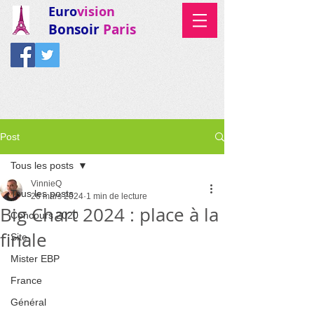
Euro
vision
Bonsoir
Paris
Post
Tous les posts
VinnieQ
Tous les posts
26 mars 2024
1 min de lecture
Big Chart 2024 : place à la
Concours 2020
finale
Site
Mister EBP
France
Général