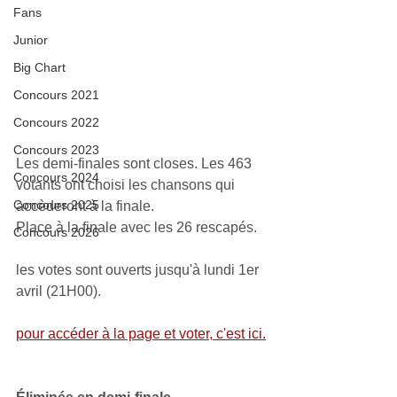
Fans
Junior
Big Chart
Concours 2021
Concours 2022
Concours 2023
Les demi-finales sont closes. Les 463 
Concours 2024
votants ont choisi les chansons qui 
Concours 2025
accèderont à la finale. 
Place à la finale avec les 26 rescapés.
Concours 2026
les votes sont ouverts jusqu'à lundi 1er 
avril (21H00).
pour accéder à la page et voter, c'est ici.