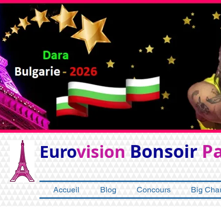
Bonsoir
Pa
Euro
vision
Accueil
Blog
Concours
Big Char