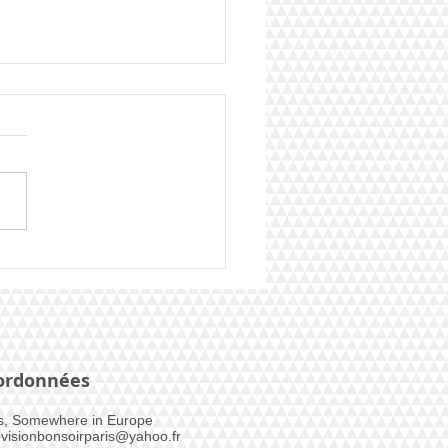
er EBP les résultats :
e Tom
ordonnées
s, Somewhere in Europe​
visionbonsoirparis@yahoo.fr