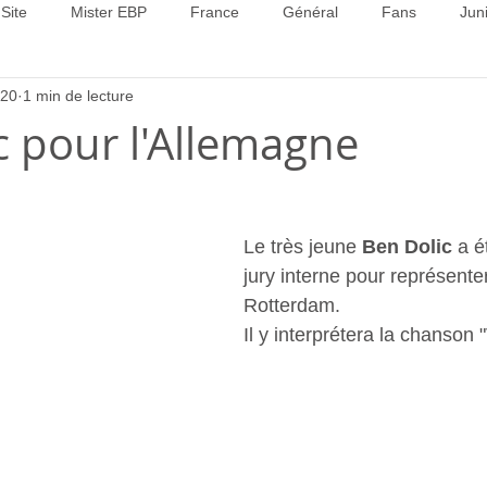
Site
Mister EBP
France
Général
Fans
Jun
020
1 min de lecture
22
Concours 2023
Concours 2024
Concours 2025
c pour l'Allemagne
Le très jeune 
Ben Dolic
 a é
jury interne pour représente
Rotterdam.
Il y interprétera la chanson "