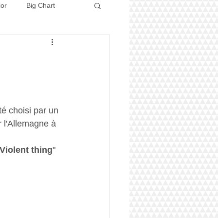
ior
Big Chart
Concours 2026
té choisi par un 
r l'Allemagne à 
Violent thing
"