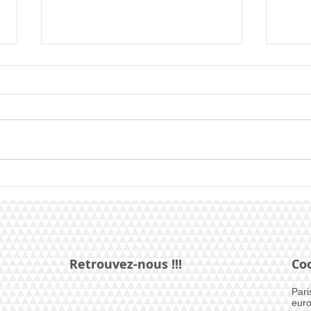
Mister EBP les résultats :
Mist
2ème Stefano
3èm
Retrouvez-nous !!!
Co
Pari
euro