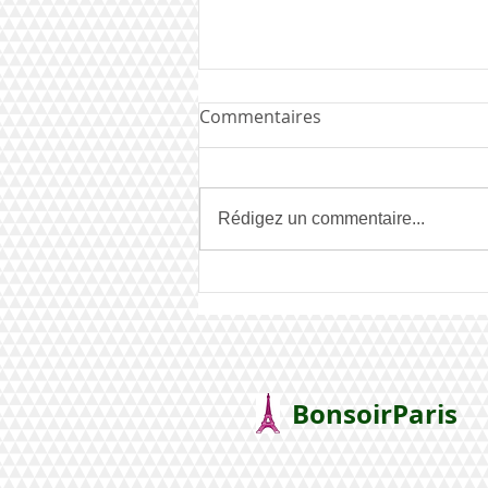
Commentaires
Rédigez un commentaire...
Mister EBP 2021 : Ahmad
Joudeh
BonsoirParis