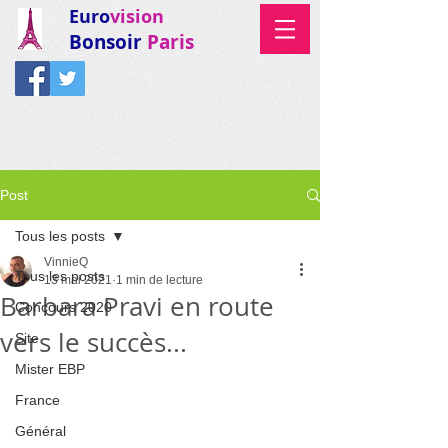
Euro
vision
Bonsoir
Paris
Post
Tous les posts
VinnieQ
Tous les posts
13 mai 2021
1 min de lecture
Barbara Pravi en route
Concours 2020
vers le succès...
Site
Mister EBP
France
Général