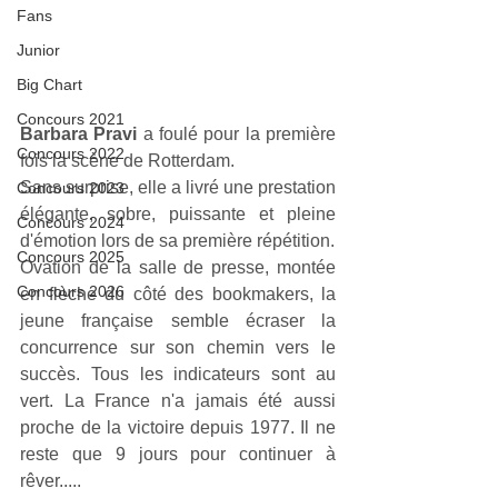
Fans
Junior
Big Chart
Concours 2021
Barbara Pravi
 a foulé pour la première 
Concours 2022
fois la scène de Rotterdam.
Sans surprise, elle a livré une prestation 
Concours 2023
élégante, sobre, puissante et pleine 
Concours 2024
d'émotion lors de sa première répétition. 
Concours 2025
Ovation de la salle de presse, montée 
Concours 2026
en flèche du côté des bookmakers, la 
jeune française semble écraser la 
concurrence sur son chemin vers le 
succès. Tous les indicateurs sont au 
vert. La France n'a jamais été aussi 
proche de la victoire depuis 1977. Il ne 
reste que 9 jours pour continuer à 
rêver.....